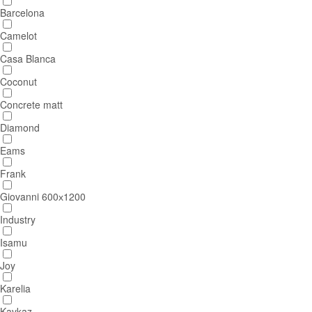
Barcelona
Camelot
Casa Blanca
Coconut
Concrete matt
Diamond
Eams
Frank
Giovanni 600х1200
Industry
Isamu
Joy
Karelia
Kavkaz