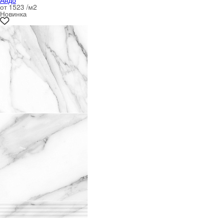
Андо
от 1523 /м
2
Новинка