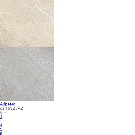
Абремо
от 1692 /м
2
1
...
4
5
6