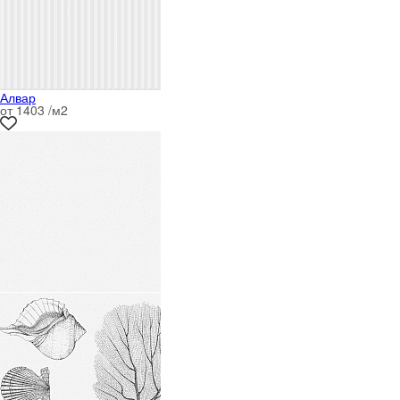
Алвар
от 1403 /м
2