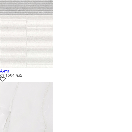
Анти
от 1504 /м
2