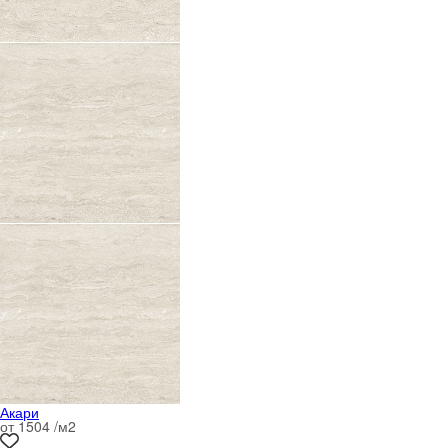
Акари
от 1504 /м
2