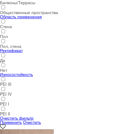
Балконы/Террасы
Общественные пространства
Область применения
Стена
Пол
Пол, стена
Ректификат
Да
Нет
Износостойкость
PEI III
PEI IV
PEI I
PEI II
Очистить фильтр
Применить
Очистить