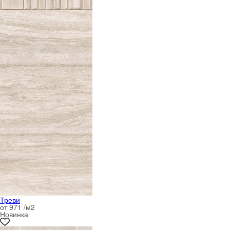
Треви
от 971 /м
2
Новинка