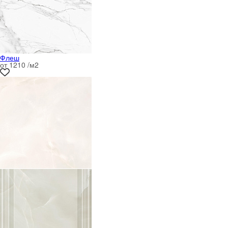
Флеш
от 1210 /м
2