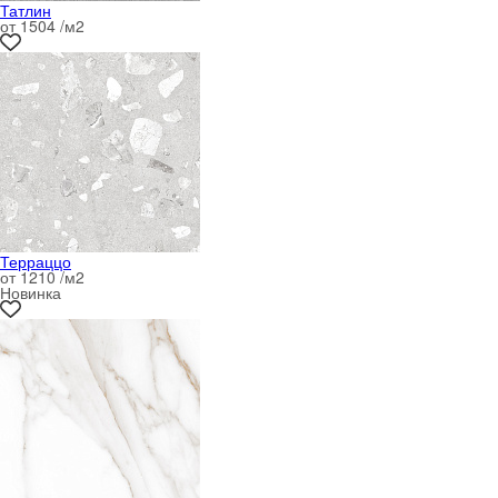
Татлин
от 1504 /м
2
Терраццо
от 1210 /м
2
Новинка