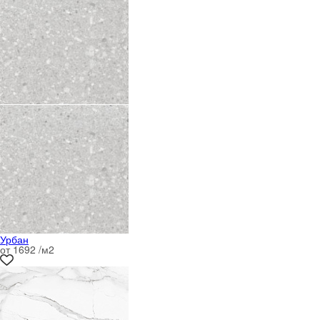
Урбан
от 1692 /м
2