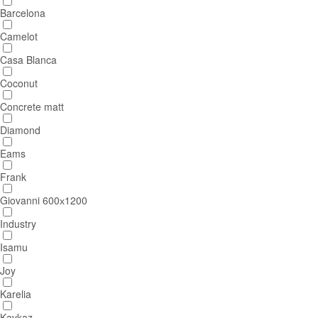
Barcelona
Camelot
Casa Blanca
Coconut
Concrete matt
Diamond
Eams
Frank
Giovanni 600х1200
Industry
Isamu
Joy
Karelia
Kavkaz