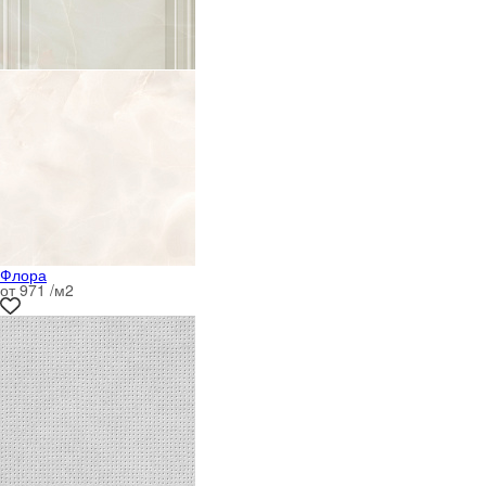
Флора
от 971 /м
2