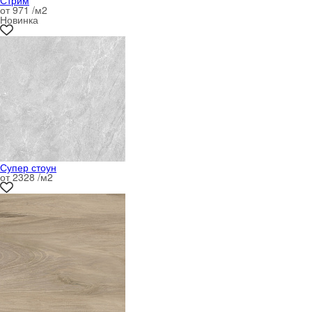
Стрим
от 971 /м
2
Новинка
Супер стоун
от 2328 /м
2