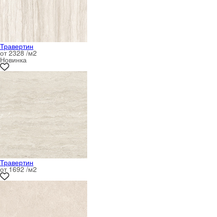
Травертин
от 2328 /м
2
Новинка
Травертин
от 1692 /м
2