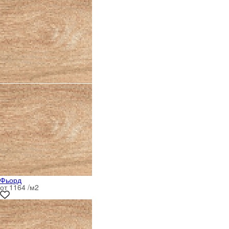
Фьорд
от 1164 /м
2