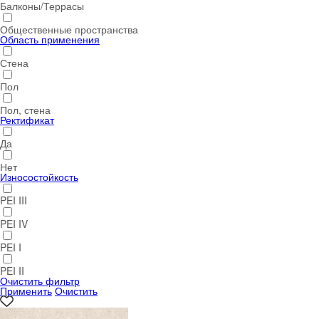
Балконы/Террасы
Общественные пространства
Область применения
Стена
Пол
Пол, стена
Ректификат
Да
Нет
Износостойкость
PEI III
PEI IV
PEI I
PEI II
Очистить фильтр
Применить
Очистить