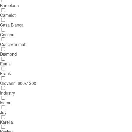
Barcelona
Camelot
Casa Blanca
Coconut
Concrete matt
Diamond
Eams
Frank
Giovanni 600х1200
Industry
Isamu
Joy
Karelia
Kavkaz