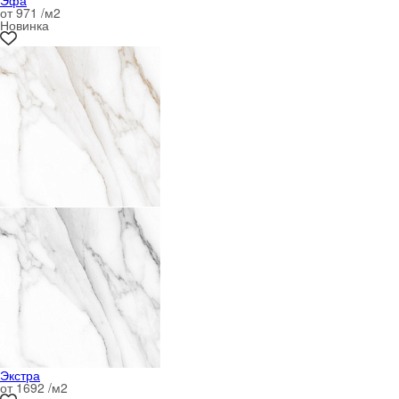
Эфа
от 971 /м
2
Новинка
Экстра
от 1692 /м
2