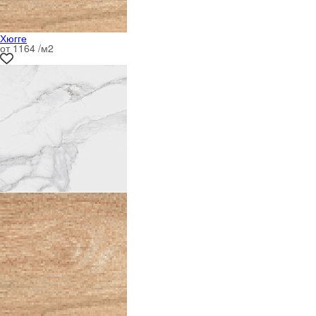
Хюгге
от 1164 /м
2