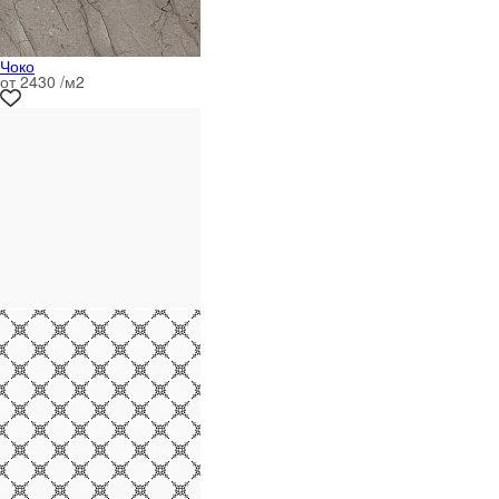
Чоко
от 2430 /м
2