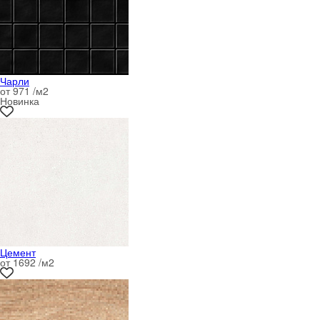
Чарли
от 971 /м
2
Новинка
Цемент
от 1692 /м
2