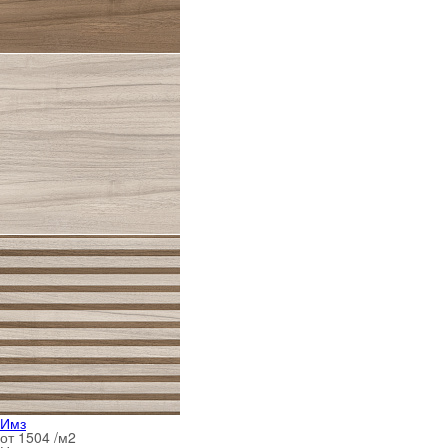
Имз
от 1504 /м
2