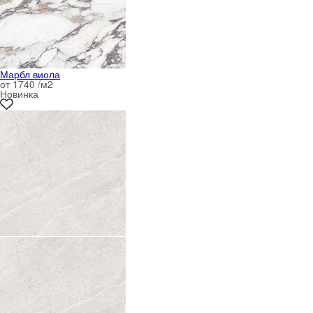
Марбл виола
от 1740 /м
2
Новинка