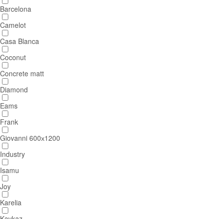
Barcelona
Camelot
Casa Blanca
Coconut
Concrete matt
Diamond
Eams
Frank
Giovanni 600х1200
Industry
Isamu
Joy
Karelia
Kavkaz