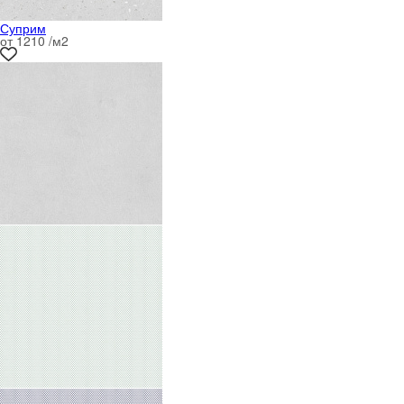
Суприм
от 1210 /м
2