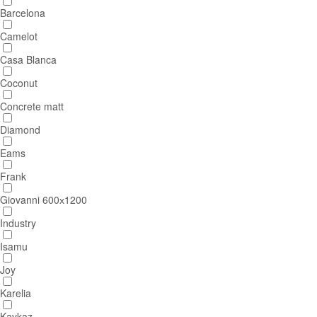
Barcelona
Camelot
Casa Blanca
Coconut
Concrete matt
Diamond
Eams
Frank
Giovanni 600х1200
Industry
Isamu
Joy
Karelia
Kavkaz