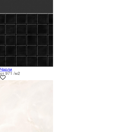
Чарли
от 971 /м
2