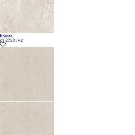
Крема
от 2328 /м
2