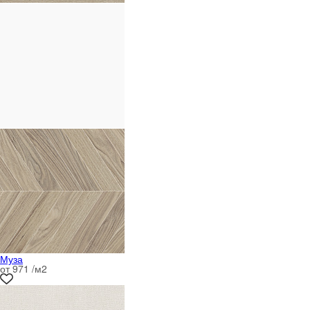
Муза
от 971 /м
2