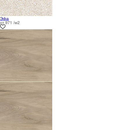
Эфа
от 971 /м
2