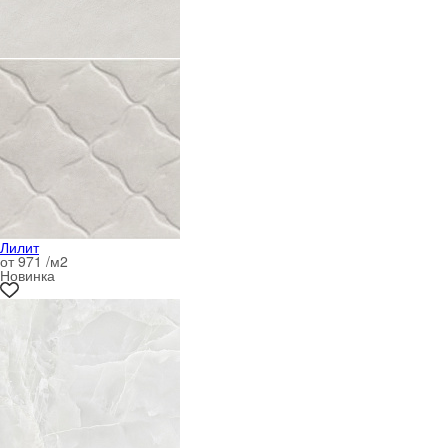
Лилит
от 971 /м
2
Новинка