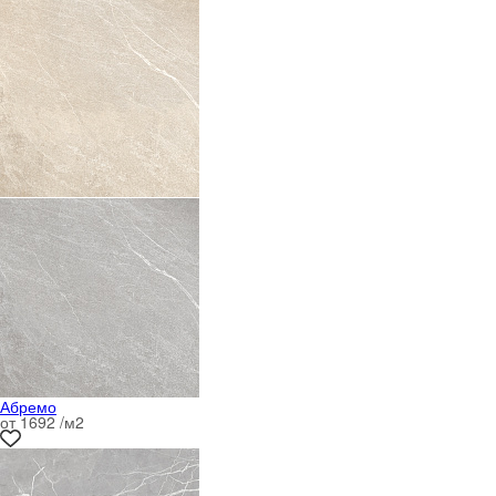
Абремо
от 1692 /м
2