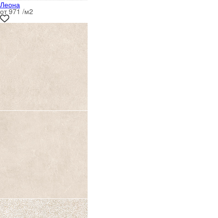
Леона
от 971 /м
2