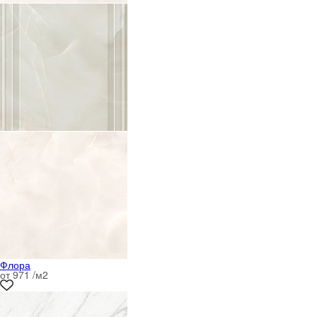
Флора
от 971 /м
2