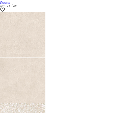
Леона
от 971 /м
2