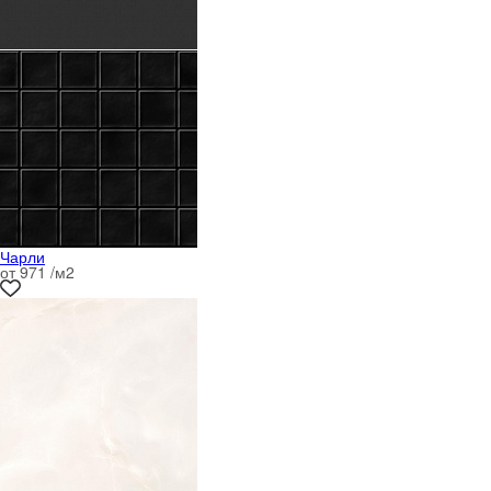
Чарли
от 971 /м
2