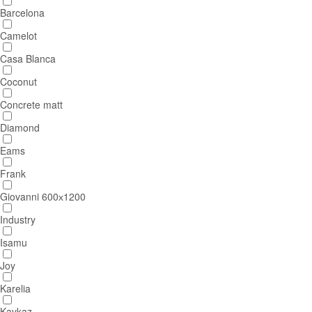
Barcelona
Camelot
Casa Blanca
Coconut
Concrete matt
Diamond
Eams
Frank
Giovanni 600х1200
Industry
Isamu
Joy
Karelia
Kavkaz