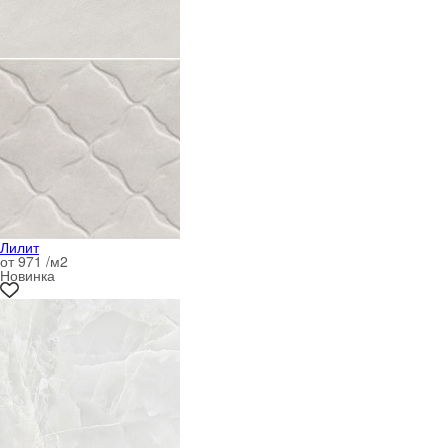
Лилит
от 971 /м
2
Новинка