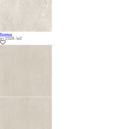
Крема
от 2328 /м
2