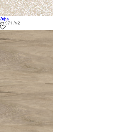
Эфа
от 971 /м
2