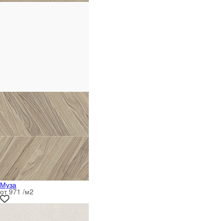
Муза
от 971 /м
2