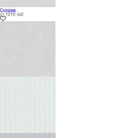
Суприм
от 1210 /м
2