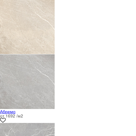
Абремо
от 1692 /м
2