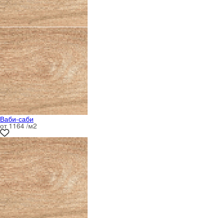
Ваби-саби
от 1164 /м
2