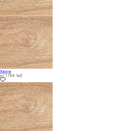
Хюгге
от 1164 /м
2