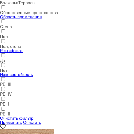
Балконы/Террасы
Общественные пространства
Область применения
Стена
Пол
Пол, стена
Ректификат
Да
Нет
Износостойкость
PEI III
PEI IV
PEI I
PEI II
Очистить фильтр
Применить
Очистить