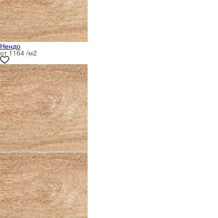
Нендо
от 1164 /м
2