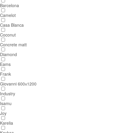
Barcelona
Camelot
Casa Blanca
Coconut
Concrete matt
Diamond
Eams
Frank
Giovanni 600х1200
Industry
Isamu
Joy
Karelia
Kavkaz