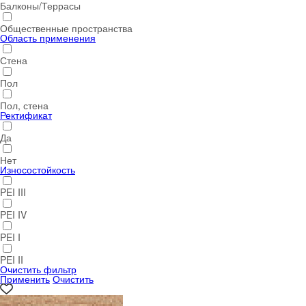
Балконы/Террасы
Общественные пространства
Область применения
Стена
Пол
Пол, стена
Ректификат
Да
Нет
Износостойкость
PEI III
PEI IV
PEI I
PEI II
Очистить фильтр
Применить
Очистить