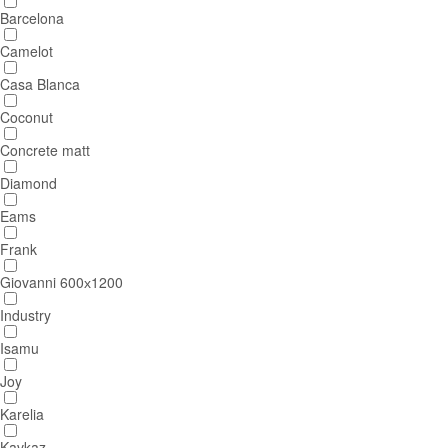
Barcelona
Camelot
Casa Blanca
Coconut
Concrete matt
Diamond
Eams
Frank
Giovanni 600х1200
Industry
Isamu
Joy
Karelia
Kavkaz