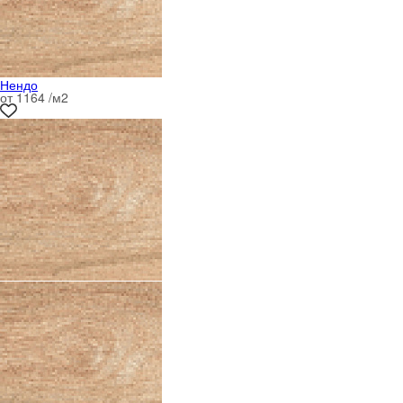
Нендо
от 1164 /м
2