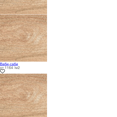
Ваби-саби
от 1164 /м
2