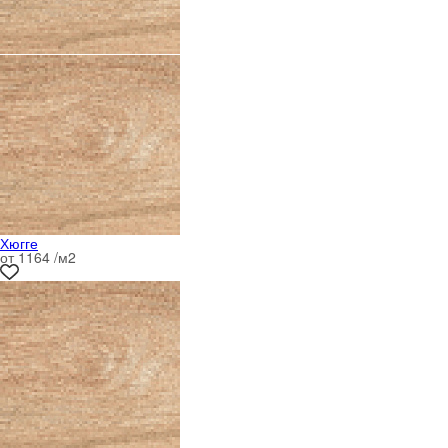
Хюгге
от 1164 /м
2