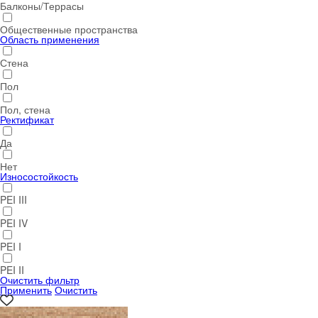
Балконы/Террасы
Общественные пространства
Область применения
Стена
Пол
Пол, стена
Ректификат
Да
Нет
Износостойкость
PEI III
PEI IV
PEI I
PEI II
Очистить фильтр
Применить
Очистить