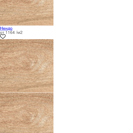
Нендо
от 1164 /м
2