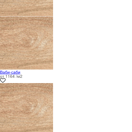
Ваби-саби
от 1164 /м
2