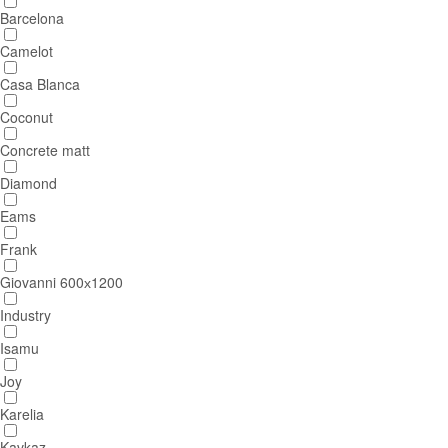
Barcelona
Camelot
Casa Blanca
Coconut
Concrete matt
Diamond
Eams
Frank
Giovanni 600х1200
Industry
Isamu
Joy
Karelia
Kavkaz