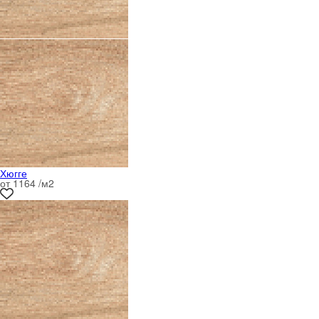
Хюгге
от 1164 /м
2