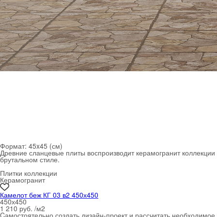
Формат:
45x45 (см)
Древние сланцевые плиты воспроизводит керамогранит коллекции К
брутальном стиле.
Плитки коллекции
Керамогранит
Камелот беж КГ 03 в2 450х450
450х450
1 210 руб. /м
2
Cамостоятельно создать дизайн-проект и рассчитать необходимо