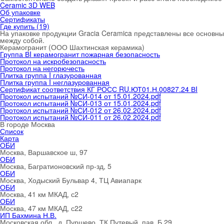
Ceramic 3D WEB
Об упаковке
Сертификаты
Где купить (19)
На упаковке продукции Gracia Ceramica представлены все основные
между собой.
Керамогранит (ООО Шахтинская керамика)
Группа ВI керамогранит пожарная безопасность
Протокол на искробезопасность
Протокол на негорючесть
Плитка группа I глазурованная
Плитка группа I неглазурованная
Сертификат соответствия КГ РОСС RU.ЮТ01.Н.00827.24 ВI
Протокол испытаний №СИ-014 от 15.01.2024.pdf
Протокол испытаний №СИ-013 от 15.01.2024.pdf
Протокол испытаний №СИ-012 от 26.02.2024.pdf
Протокол испытаний №СИ-011 от 26.02.2024.pdf
В городе
Москва
Список
Карта
ОБИ
Москва, Варшавское ш, 97
ОБИ
Москва, Багратионовский пр-зд, 5
ОБИ
Москва, Ходыский Бульвар 4, ТЦ Авиапарк
ОБИ
Москва, 41 км МКАД, с2
ОБИ
Москва, 47 км МКАД, с22
ИП Бахмина Н.В.
Московская обл., д. Пуршево, ТК Путевый, пав. Б 29