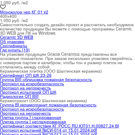
1 050 руб. /м
2
Моноколор чер КГ 01 v2
400х400
1 050 руб. /м
2
Cамостоятельно создать дизайн-проект и рассчитать необходимое
количество продукции Вы можете с помощью программы Ceramic
3D WEB для ПК на Windows
Ceramic 3D WEB
Об упаковке
Сертификаты
Где купить (19)
На упаковке продукции Gracia Ceramica представлены все
основные показатели. При заказе нескольких упаковок сверяйтесь
с номером партии и калибром, чтобы тон и размер плиток не
отличались между собой.
Керамическая плитка (ООО Шахтинская керамика)
Сертификат ОП ШК 23-26
Группа ВIII облицовка пожарная безопасность
Протокол на искробезопасность
Протокол на негорючесть
Протокол испытаний ОП ШК
Радиология ОП ВIII
Керамогранит (ООО Шахтинская керамика)
Группа ВI керамогранит пожарная безопасность
Протокол на искробезопасность
Протокол на негорючесть
Плитка группа I глазурованная
Плитка группа I неглазурованная
Сертификат соответствия КГ РОСС RU.ЮТ01.Н.00827.24 ВI
Протокол испытаний №СИ-014 от 15.01.2024.pdf
Протокол испытаний №СИ-013 от 15.01.2024.pdf