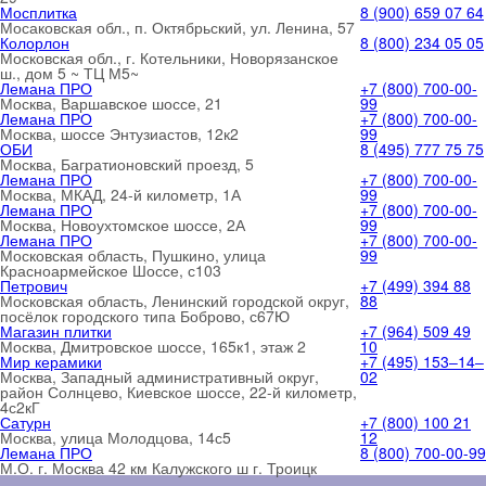
Мосплитка
8 (900) 659 07 64
Мосаковская обл., п. Октябрьский, ул. Ленина, 57
Колорлон
8 (800) 234 05 05
Московская обл., г. Котельники, Новорязанское
ш., дом 5 ~ ТЦ М5~
Лемана ПРО
+7 (800) 700-00-
Москва, Варшавское шоссе, 21
99
Лемана ПРО
+7 (800) 700-00-
Москва, шоссе Энтузиастов, 12к2
99
ОБИ
8 (495) 777 75 75
Москва, Багратионовский проезд, 5
Лемана ПРО
+7 (800) 700-00-
Москва, МКАД, 24-й километр, 1А
99
Лемана ПРО
+7 (800) 700-00-
Москва, Новоухтомское шоссе, 2А
99
Лемана ПРО
+7 (800) 700-00-
Московская область, Пушкино, улица
99
Красноармейское Шоссе, с103
Петрович
+7 (499) 394 88
Московская область, Ленинский городской округ,
88
посёлок городского типа Боброво, с67Ю
Магазин плитки
+7 (964) 509 49
Москва, Дмитровское шоссе, 165к1, этаж 2
10
Мир керамики
+7 (495) 153‒14‒
Москва, Западный административный округ,
02
район Солнцево, Киевское шоссе, 22-й километр,
4с2кГ
Сатурн
+7 (800) 100 21
Москва, улица Молодцова, 14с5
12
Лемана ПРО
8 (800) 700-00-99
М.О. г. Москва 42 км Калужского ш г. Троицк