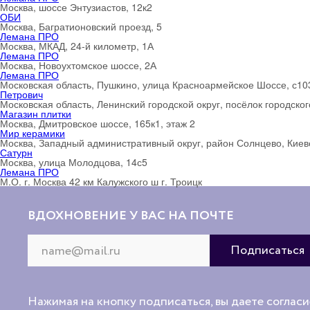
Москва, шоссе Энтузиастов, 12к2
ОБИ
Москва, Багратионовский проезд, 5
Лемана ПРО
Москва, МКАД, 24-й километр, 1А
Лемана ПРО
Москва, Новоухтомское шоссе, 2А
Лемана ПРО
Московская область, Пушкино, улица Красноармейское Шоссе, с10
Петрович
Московская область, Ленинский городской округ, посёлок городско
Магазин плитки
Москва, Дмитровское шоссе, 165к1, этаж 2
Мир керамики
Москва, Западный административный округ, район Солнцево, Киевс
Сатурн
Москва, улица Молодцова, 14с5
Лемана ПРО
М.О. г. Москва 42 км Калужского ш г. Троицк
ВДОХНОВЕНИЕ У ВАС НА ПОЧТЕ
Нажимая на кнопку подписаться, вы даете согласи