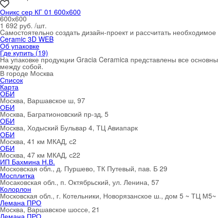
Оникс сер КГ 01 600х600
600х600
1 692 руб. /шт.
Cамостоятельно создать дизайн-проект и рассчитать необходимо
Ceramic 3D WEB
Об упаковке
Где купить (19)
На упаковке продукции Gracia Ceramica представлены все основные
между собой.
В городе
Москва
Список
Карта
ОБИ
Москва, Варшавское ш, 97
ОБИ
Москва, Багратионовский пр-зд, 5
ОБИ
Москва, Ходыский Бульвар 4, ТЦ Авиапарк
ОБИ
Москва, 41 км МКАД, с2
ОБИ
Москва, 47 км МКАД, с22
ИП Бахмина Н.В.
Московская обл., д. Пуршево, ТК Путевый, пав. Б 29
Мосплитка
Мосаковская обл., п. Октябрьский, ул. Ленина, 57
Колорлон
Московская обл., г. Котельники, Новорязанское ш., дом 5 ~ ТЦ М5~
Лемана ПРО
Москва, Варшавское шоссе, 21
Лемана ПРО