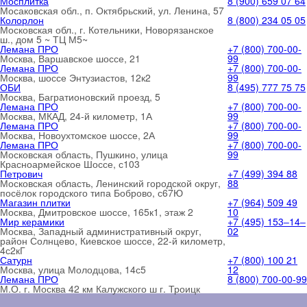
Мосплитка
8 (900) 659 07 64
Мосаковская обл., п. Октябрьский, ул. Ленина, 57
Колорлон
8 (800) 234 05 05
Московская обл., г. Котельники, Новорязанское
ш., дом 5 ~ ТЦ М5~
Лемана ПРО
+7 (800) 700-00-
Москва, Варшавское шоссе, 21
99
Лемана ПРО
+7 (800) 700-00-
Москва, шоссе Энтузиастов, 12к2
99
ОБИ
8 (495) 777 75 75
Москва, Багратионовский проезд, 5
Лемана ПРО
+7 (800) 700-00-
Москва, МКАД, 24-й километр, 1А
99
Лемана ПРО
+7 (800) 700-00-
Москва, Новоухтомское шоссе, 2А
99
Лемана ПРО
+7 (800) 700-00-
Московская область, Пушкино, улица
99
Красноармейское Шоссе, с103
Петрович
+7 (499) 394 88
Московская область, Ленинский городской округ,
88
посёлок городского типа Боброво, с67Ю
Магазин плитки
+7 (964) 509 49
Москва, Дмитровское шоссе, 165к1, этаж 2
10
Мир керамики
+7 (495) 153‒14‒
Москва, Западный административный округ,
02
район Солнцево, Киевское шоссе, 22-й километр,
4с2кГ
Сатурн
+7 (800) 100 21
Москва, улица Молодцова, 14с5
12
Лемана ПРО
8 (800) 700-00-99
М.О. г. Москва 42 км Калужского ш г. Троицк