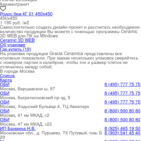
Керамогранит
Родос беж КГ 01 450x450
450х450
1 190 руб. /м
2
Cамостоятельно создать дизайн-проект и рассчитать необходимое
количество продукции Вы можете с помощью программы Ceramic
3D WEB для ПК на Windows
Ceramic 3D WEB
Об упаковке
Где купить (19)
На упаковке продукции Gracia Ceramica представлены все
основные показатели. При заказе нескольких упаковок сверяйтесь
с номером партии и калибром, чтобы тон и размер плиток не
отличались между собой.
В городе
Москва
Список
Карта
ОБИ
8 (495) 777 75 75
Москва, Варшавское ш, 97
ОБИ
8 (495) 777 75 75
Москва, Багратионовский пр-зд, 5
ОБИ
8 (495) 777 75 75
Москва, Ходыский Бульвар 4, ТЦ Авиапарк
ОБИ
8 (800) 500 80 80
Москва, 41 км МКАД, с2
ОБИ
8 (800) 500 80 80
Москва, 47 км МКАД, с22
ИП Бахмина Н.В.
8 (925) 465 19 50
Московская обл., д. Пуршево, ТК Путевый, пав. Б
8 (903) 541 45 40
29