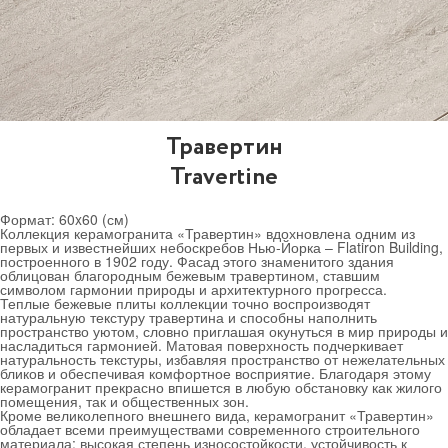
Травертин
Travertine
Формат:
60x60 (см)
Коллекция керамогранита «Травертин» вдохновлена одним из
первых и известнейших небоскребов Нью-Йорка – Flatiron Building,
построенного в 1902 году. Фасад этого знаменитого здания
облицован благородным бежевым травертином, ставшим
символом гармонии природы и архитектурного прогресса.
Теплые бежевые плиты коллекции точно воспроизводят
натуральную текстуру травертина и способны наполнить
пространство уютом, словно приглашая окунуться в мир природы и
насладиться гармонией. Матовая поверхность подчеркивает
натуральность текстуры, избавляя пространство от нежелательных
бликов и обеспечивая комфортное восприятие. Благодаря этому
керамогранит прекрасно впишется в любую обстановку как жилого
помещения, так и общественных зон.
Кроме великолепного внешнего вида, керамогранит «Травертин»
обладает всеми преимуществами современного строительного
материала: высокая степень износостойкости, устойчивость к