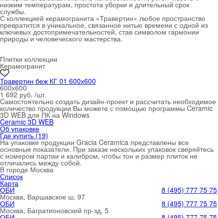
низким температурам, простота уборки и длительный срок
службы.
С коллекцией керамогранита «Травертин» любое пространство
превратится в уникальное, связанное нитью времени с одной из
ключевых достопримечательностей, став символом гармонии
природы и человеческого мастерства.
Плитки коллекции
Керамогранит
Травертин беж КГ 01 600х600
600х600
1 692 руб. /шт.
Cамостоятельно создать дизайн-проект и рассчитать необходимое
количество продукции Вы можете с помощью программы Ceramic
3D WEB для ПК на Windows
Ceramic 3D WEB
Об упаковке
Где купить (19)
На упаковке продукции Gracia Ceramica представлены все
основные показатели. При заказе нескольких упаковок сверяйтесь
с номером партии и калибром, чтобы тон и размер плиток не
отличались между собой.
В городе
Москва
Список
Карта
ОБИ
8 (495) 777 75 75
Москва, Варшавское ш, 97
ОБИ
8 (495) 777 75 75
Москва, Багратионовский пр-зд, 5
ОБИ
8 (495) 777 75 75