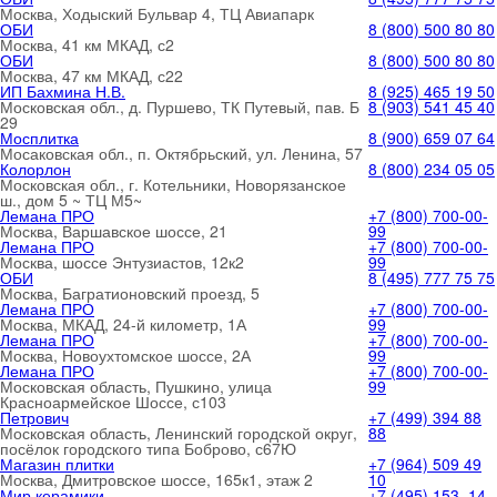
Москва, Ходыский Бульвар 4, ТЦ Авиапарк
ОБИ
8 (800) 500 80 80
Москва, 41 км МКАД, с2
ОБИ
8 (800) 500 80 80
Москва, 47 км МКАД, с22
ИП Бахмина Н.В.
8 (925) 465 19 50
Московская обл., д. Пуршево, ТК Путевый, пав. Б
8 (903) 541 45 40
29
Мосплитка
8 (900) 659 07 64
Мосаковская обл., п. Октябрьский, ул. Ленина, 57
Колорлон
8 (800) 234 05 05
Московская обл., г. Котельники, Новорязанское
ш., дом 5 ~ ТЦ М5~
Лемана ПРО
+7 (800) 700-00-
Москва, Варшавское шоссе, 21
99
Лемана ПРО
+7 (800) 700-00-
Москва, шоссе Энтузиастов, 12к2
99
ОБИ
8 (495) 777 75 75
Москва, Багратионовский проезд, 5
Лемана ПРО
+7 (800) 700-00-
Москва, МКАД, 24-й километр, 1А
99
Лемана ПРО
+7 (800) 700-00-
Москва, Новоухтомское шоссе, 2А
99
Лемана ПРО
+7 (800) 700-00-
Московская область, Пушкино, улица
99
Красноармейское Шоссе, с103
Петрович
+7 (499) 394 88
Московская область, Ленинский городской округ,
88
посёлок городского типа Боброво, с67Ю
Магазин плитки
+7 (964) 509 49
Москва, Дмитровское шоссе, 165к1, этаж 2
10
Мир керамики
+7 (495) 153‒14‒