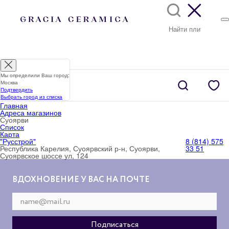
Мы определили Ваш город:
Москва
Подтвердить
Выбрать город из списка
Главная
Адреса магазинов
Суоярви
Список
Карта
"Русстрой"
8 (814) 575
Республика Карелия, Суоярвский р-н, Суоярви,
33 51
Суоярвское шоссе ул, 124
ВДОХНОВЕНИЕ У ВАС НА ПОЧТЕ