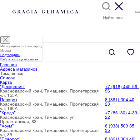
Мы определили Ваш город:
Москва
Подтвердить
Выбрать город из списка
Главная
Адреса магазинов
Тимашевск
Список
Карта
"Декорация"
+7 (918) 445-56-
Краснодарский край, Тимашевск, Пролетарская
96
ул, 155А
Поворот
8 (861) 304 40
Краснодарский край, Тимашевск, Пролетарская
23
ул, 180А
"Кредо"
+7 (86130) 4-39-
Краснодарский край, Тимашевск, ул.
22
Пролетарская, 83
"Хоум"
8 (938) 509 35
Краснодарский край, Тимашевск, Пролетарская
35
ул, 35
"Поворот"
8 (861) 304 40