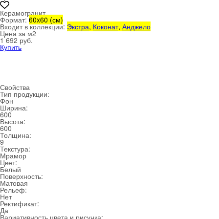
Керамогранит
Формат:
60x60 (см)
Входит в коллекции:
Экстра
,
Коконат
,
Анджело
Цена за м
2
1 692 руб.
Купить
Свойства
Тип продукции:
Фон
Ширина:
600
Высота:
600
Толщина:
9
Текстура:
Мрамор
Цвет:
Белый
Поверхность:
Матовая
Рельеф:
Нет
Ректификат:
Да
Вариативность цвета и рисунка: