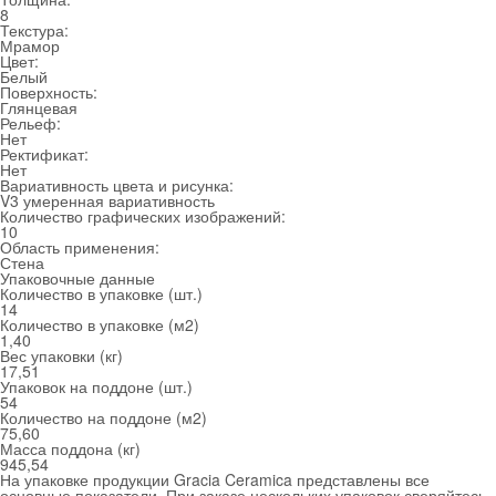
8
Текстура:
Мрамор
Цвет:
Белый
Поверхность:
Глянцевая
Рельеф:
Нет
Ректификат:
Нет
Вариативность цвета и рисунка:
V3 умеренная вариативность
Количество графических изображений:
10
Область применения:
Стена
Упаковочные данные
Количество в упаковке (шт.)
14
Количество в упаковке (м
2
)
1,40
Вес упаковки (кг)
17,51
Упаковок на поддоне (шт.)
54
Количество на поддоне (м
2
)
75,60
Масса поддона (кг)
945,54
На упаковке продукции Gracia Ceramica представлены все
основные показатели. При заказе нескольких упаковок сверяйтесь