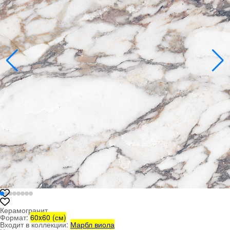
Керамогранит
Формат:
60x60 (см)
Входит в коллекции:
Марбл виола