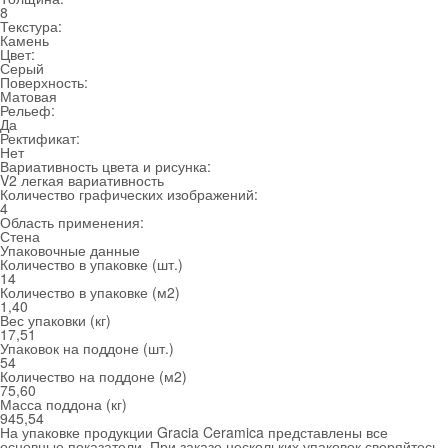
8
Текстура:
Камень
Цвет:
Серый
Поверхность:
Матовая
Рельеф:
Да
Ректификат:
Нет
Вариативность цвета и рисунка:
V2 легкая вариативность
Количество графических изображений:
4
Область применения:
Стена
Упаковочные данные
Количество в упаковке (шт.)
14
Количество в упаковке (м
2
)
1,40
Вес упаковки (кг)
17,51
Упаковок на поддоне (шт.)
54
Количество на поддоне (м
2
)
75,60
Масса поддона (кг)
945,54
На упаковке продукции Gracia Ceramica представлены все
основные показатели. При заказе нескольких упаковок сверяйтесь