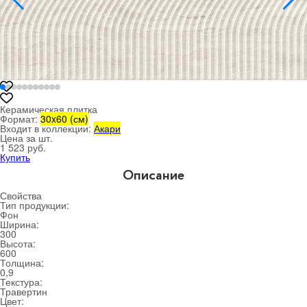
Керамическая плитка
Формат:
30x60 (см)
Входит в коллекции:
Акари
Цена за шт.
1 523 руб.
Купить
Описание
Свойства
Тип продукции:
Фон
Ширина:
300
Высота:
600
Толщина:
0,9
Текстура:
Травертин
Цвет: