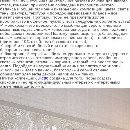
Ultimate Gray – отличная нейтральная базовая основа для любого
стиля, конечно, при условии соблюдения колористического
баланса и общей гармонии интерьерной композиции: цвета, свет и
тень, фактура, текстура и порядок чередования планов – все
имеет значение. Поэтому, чтобы не превратить жилое
пространство в офисное, нужно учесть следующие обстоятельства:
✔ монохром – это прекрасно, но комбинация серого и черного
может выглядеть слишком консервативно, да и не очень подходит
небольшим помещениям. Поэтому яркие акценты (с благородным
серым сочетаются практически все чистые тона) – необходимы
(примерно 10% от объема базового оттенка);
✔ серый и черный, белый или оттенки коричневого –
беспроигрышное сочетание!
✔ благородный серый «любит» натуральные материалы: дерево и
керамика светлых оттенков, имитирующая дерево, особенно –
светлых оттенков, отличный вариант, который не надоест очень
долго. Подойдет и натуральный камень или плитка под кирпич;
✔ если речь идет о ванной, благородный серый отлично
обрамляет элементы декора, например – панно.
Плитка коллекции
Juliette
создана для того, чтобы создать
спокойный, но ярко-индивидуальный интерьер с интересными
акцентными деталями.