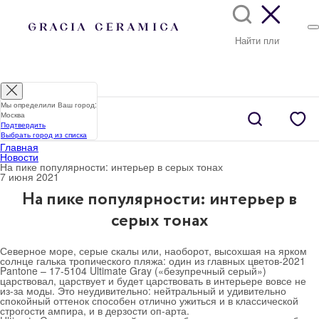
Мы определили Ваш город:
Москва
Подтвердить
Выбрать город из списка
Главная
Новости
На пике популярности: интерьер в серых тонах
7 июня 2021
На пике популярности: интерьер в
серых тонах
Северное море, серые скалы или, наоборот, высохшая на ярком
солнце галька тропического пляжа: один из главных цветов-2021
Pantone – 17-5104 Ultimate Gray («безупречный серый»)
царствовал, царствует и будет царствовать в интерьере вовсе не
из-за моды. Это неудивительно: нейтральный и удивительно
спокойный оттенок способен отлично ужиться и в классической
строгости ампира, и в дерзости оп-арта.