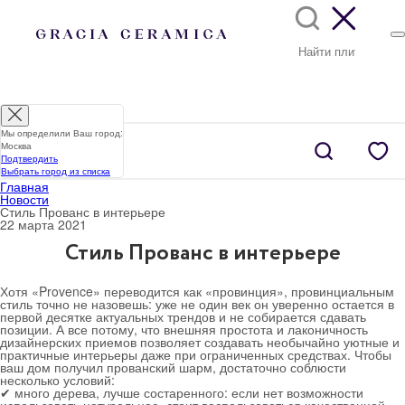
Мы определили Ваш город:
Москва
Подтвердить
Выбрать город из списка
Главная
Новости
Стиль Прованс в интерьере
22 марта 2021
Стиль Прованс в интерьере
Хотя
«Provence»
переводится как «провинция», провинциальным
стиль точно не назовешь: уже не один век он уверенно остается в
первой десятке актуальных трендов и не собирается сдавать
позиции. А все потому, что внешняя простота и лаконичность
дизайнерских приемов позволяет создавать необычайно уютные и
практичные интерьеры даже при ограниченных средствах. Чтобы
ваш дом получил прованский шарм, достаточно соблюсти
несколько условий:
✔
много дерева
, лучше состаренного: если нет возможности