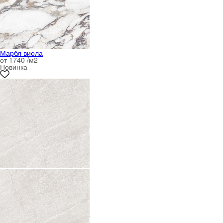
Марбл виола
от 1740 /м
2
Новинка