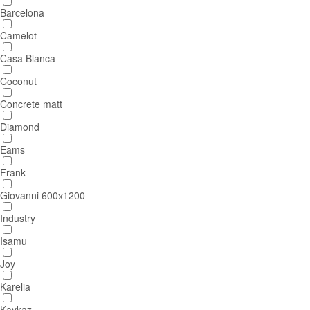
Barcelona
Camelot
Casa Blanca
Coconut
Concrete matt
Diamond
Eams
Frank
Giovanni 600х1200
Industry
Isamu
Joy
Karelia
Kavkaz