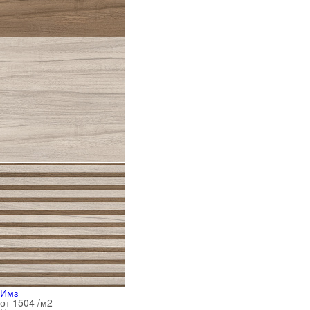
Имз
от 1504 /м
2