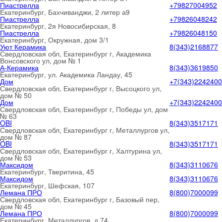
Пиастрелла
+79827004952
Екатеринбург, Бахчиванджи, 2 литер а9
Пиастрелла
+79826048242
Екатеринбург, 2я Новосибирская, 8
Пиастрелла
+79826048150
Екатеринбург, Окружная, дом 3/1
Уют Керамика
8(343)2168877
Свердловская обл, Екатеринбург г, Академика
Вонсовского ул, дом № 1
А-Керамика
8(343)3619850
Екатеринбург, ул. Академика Ландау, 45
Дом
+7(343)2242400
Свердловская обл, Екатеринбург г, Высоцкого ул,
дом № 50
Дом
+7(343)2242400
Свердловская обл, Екатеринбург г, Победы ул, дом
№ 63
OBI
8(343)3517171
Свердловская обл, Екатеринбург г, Металлургов ул,
дом № 87
OBI
8(343)3517171
Свердловская обл, Екатеринбург г, Халтурина ул,
дом № 53
Максидом
8(343)3110676
Екатеринбург, Тверитина, 45
Максидом
8(343)3110676
Екатеринбург, Шефская, 107
Лемана ПРО
8(800)7000099
Свердловская обл, Екатеринбург г, Базовый пер,
дом № 45
Лемана ПРО
8(800)7000099
Екатеринбург, Металлургов, д.74